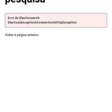
Erro do Elasticsearch:
Elastica\Exception\Connection\HttpException
Voltar à página anterior.