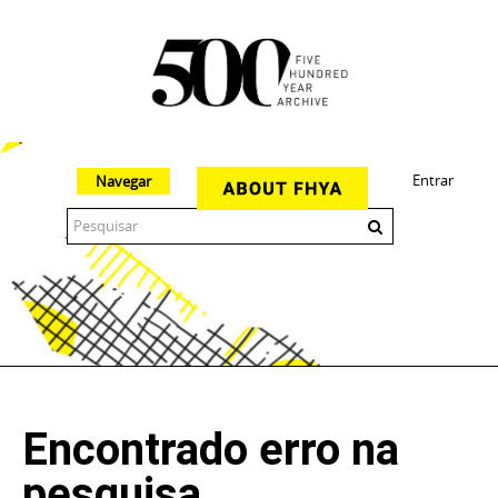
Entrar
Navegar
The 500 Year Archive is an experimental digital research tool
Encontrado erro na
pesquisa