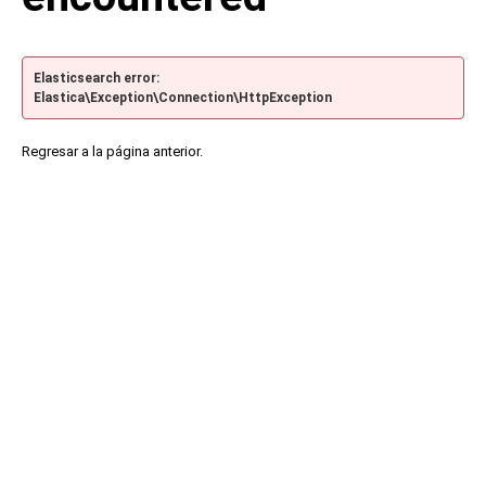
Elasticsearch error:
Elastica\Exception\Connection\HttpException
Regresar a la página anterior.