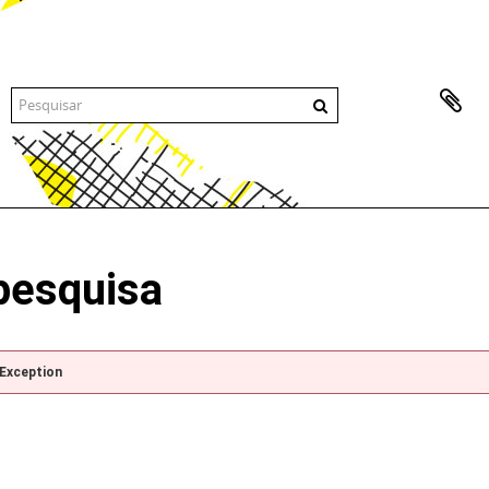
pesquisa
pException