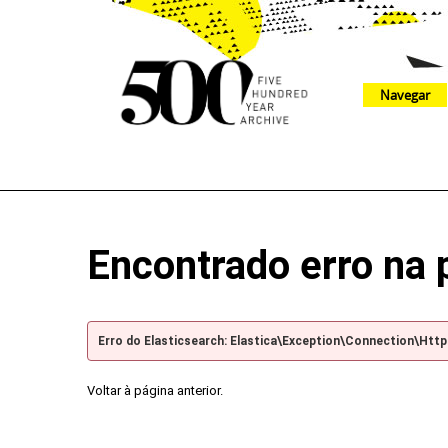
Navegar
The 500 Year Archive is an experimental digital research tool
Encontrado erro na 
Erro do Elasticsearch: Elastica\Exception\Connection\Htt
Voltar à página anterior.