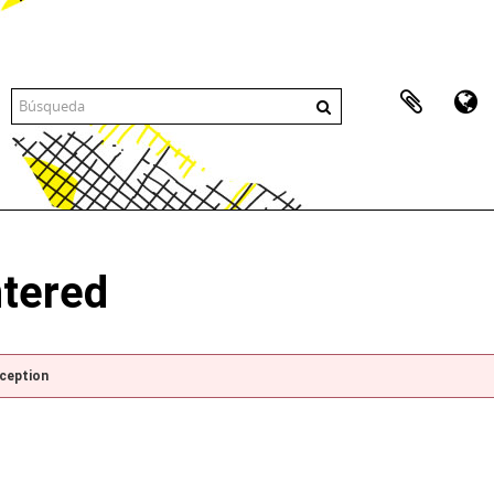
ntered
xception