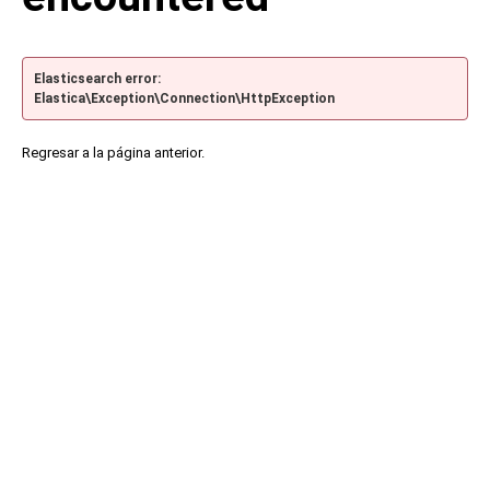
Elasticsearch error:
Elastica\Exception\Connection\HttpException
Regresar a la página anterior.