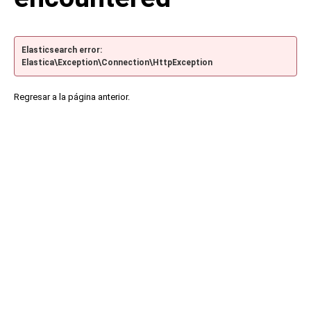
Elasticsearch error:
Elastica\Exception\Connection\HttpException
Regresar a la página anterior.