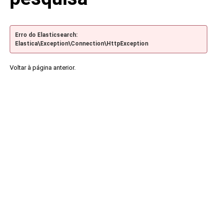
Erro do Elasticsearch:
Elastica\Exception\Connection\HttpException
Voltar à página anterior.