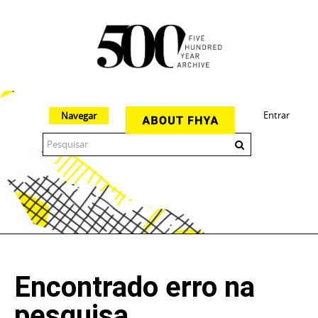
Entrar
Navegar
The 500 Year Archive is an experimental digital research tool
Encontrado erro na
pesquisa