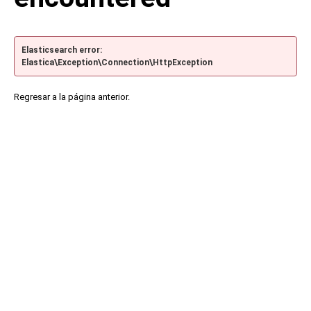
Elasticsearch error:
Elastica\Exception\Connection\HttpException
Regresar a la página anterior.