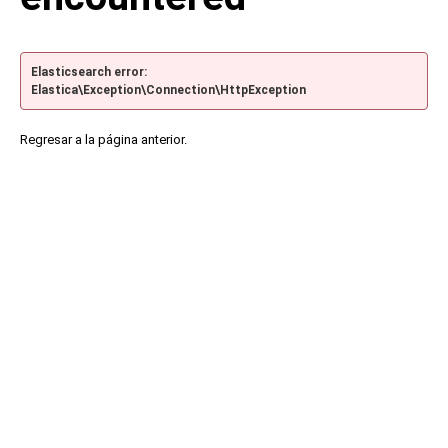
Elasticsearch error:
Elastica\Exception\Connection\HttpException
Regresar a la página anterior.