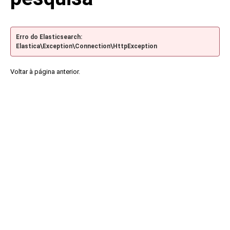
Erro do Elasticsearch:
Elastica\Exception\Connection\HttpException
Voltar à página anterior.