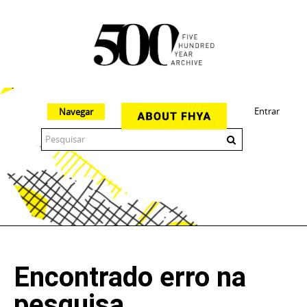
Entrar
Navegar
The 500 Year Archive is an experimental digital research tool
Encontrado erro na
pesquisa