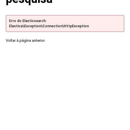
Erro do Elasticsearch:
Elastica\Exception\Connection\HttpException
Voltar à página anterior.