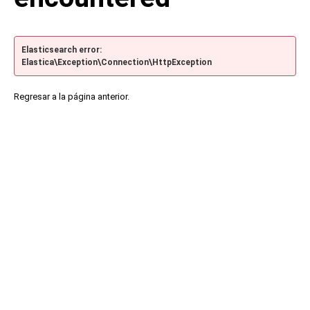
Elasticsearch error:
Elastica\Exception\Connection\HttpException
Regresar a la página anterior.