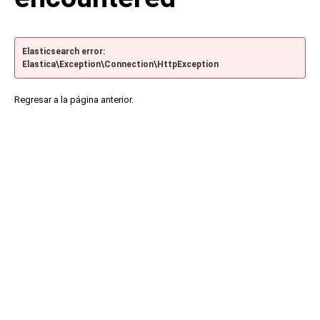
Elasticsearch error:
Elastica\Exception\Connection\HttpException
Regresar a la página anterior.