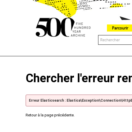
Parcourir
The 500 Year Archive is an experimental digital research tool
Chercher l'erreur r
Erreur Elasticsearch : Elastica\Exception\Connection\Http
Retour à la page précédente.