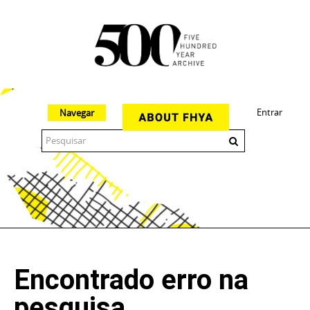
Entrar
Navegar
The 500 Year Archive is an experimental digital research tool
Encontrado erro na
pesquisa