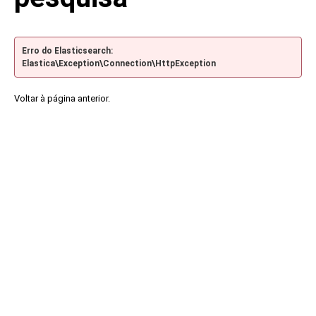
Erro do Elasticsearch:
Elastica\Exception\Connection\HttpException
Voltar à página anterior.