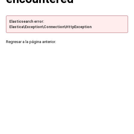
Elasticsearch error:
Elastica\Exception\Connection\HttpException
Regresar a la página anterior.