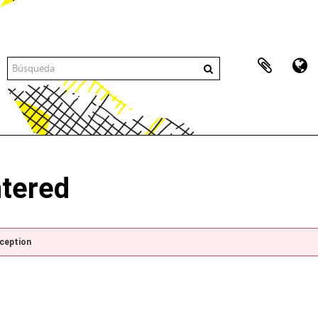
ntered
xception