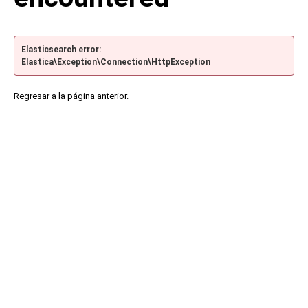
Elasticsearch error:
Elastica\Exception\Connection\HttpException
Regresar a la página anterior.