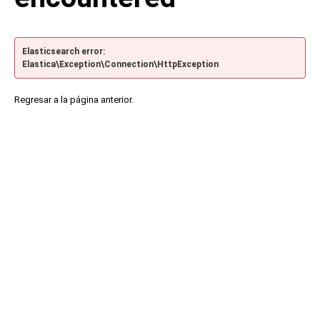
Elasticsearch error:
Elastica\Exception\Connection\HttpException
Regresar a la página anterior.