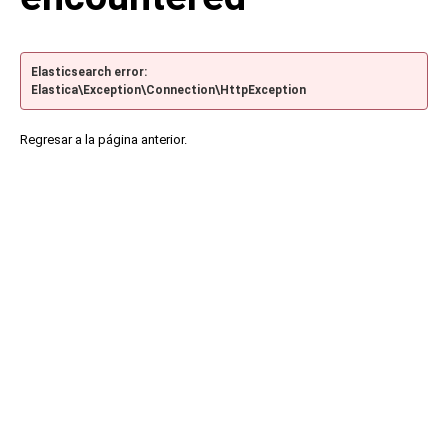
Elasticsearch error:
Elastica\Exception\Connection\HttpException
Regresar a la página anterior.