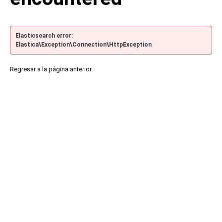
Elasticsearch error:
Elastica\Exception\Connection\HttpException
Regresar a la página anterior.