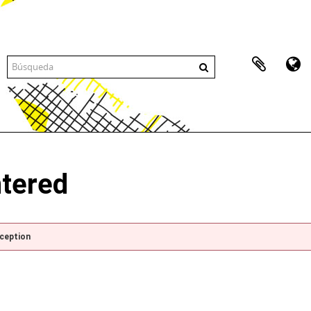
ntered
xception