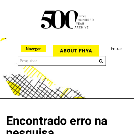
Entrar
Navegar
The 500 Year Archive is an experimental digital research tool
Encontrado erro na
pesquisa