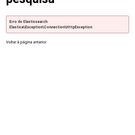
Erro do Elasticsearch:
Elastica\Exception\Connection\HttpException
Voltar à página anterior.