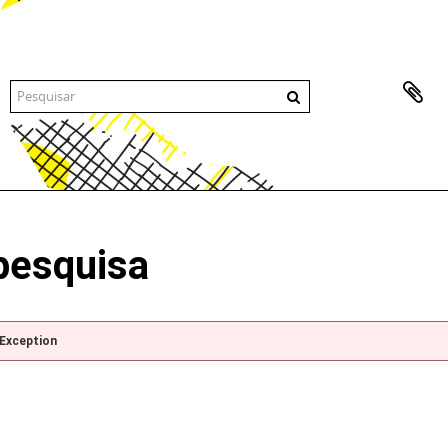
pesquisa
pException