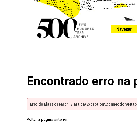
Navegar
The 500 Year Archive is an experimental digital research tool
Encontrado erro na 
Erro do Elasticsearch: Elastica\Exception\Connection\Htt
Voltar à página anterior.