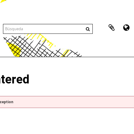
ntered
xception