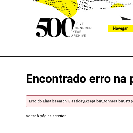
Navegar
The 500 Year Archive is an experimental digital research tool
Encontrado erro na 
Erro do Elasticsearch: Elastica\Exception\Connection\Htt
Voltar à página anterior.