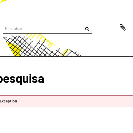
pesquisa
pException