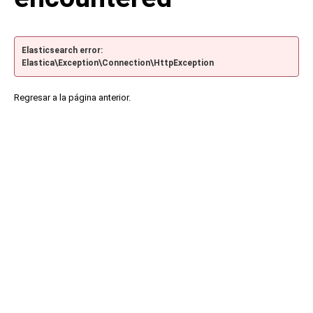
Elasticsearch error:
Elastica\Exception\Connection\HttpException
Regresar a la página anterior.