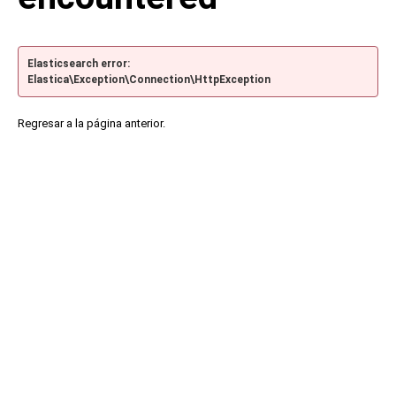
Elasticsearch error:
Elastica\Exception\Connection\HttpException
Regresar a la página anterior.