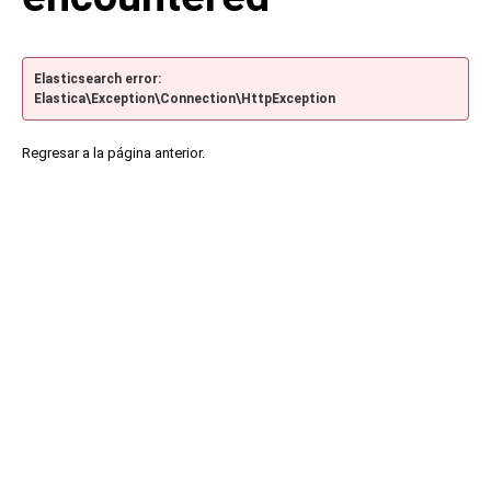
Elasticsearch error:
Elastica\Exception\Connection\HttpException
Regresar a la página anterior.