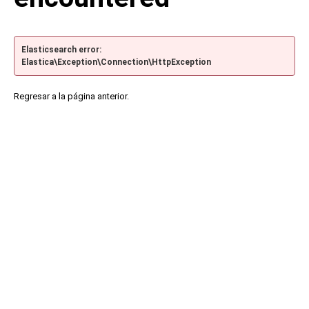
Elasticsearch error:
Elastica\Exception\Connection\HttpException
Regresar a la página anterior.