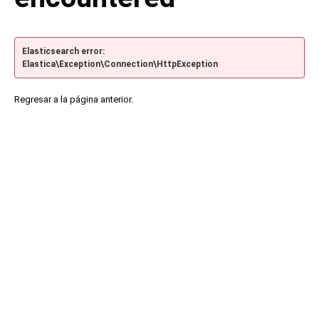
Elasticsearch error:
Elastica\Exception\Connection\HttpException
Regresar a la página anterior.