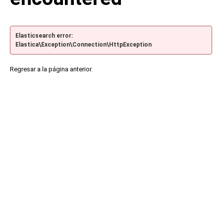
Elasticsearch error:
Elastica\Exception\Connection\HttpException
Regresar a la página anterior.