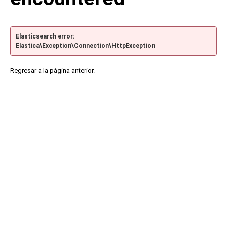
Elasticsearch error:
Elastica\Exception\Connection\HttpException
Regresar a la página anterior.