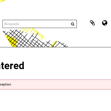
ntered
xception