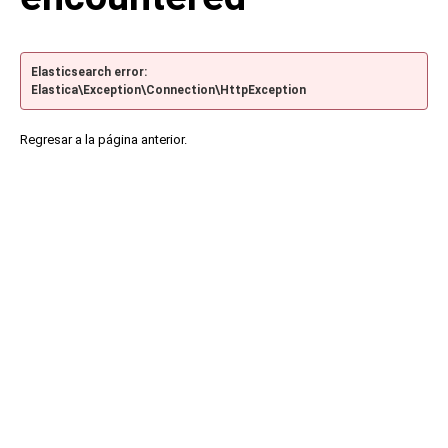
Elasticsearch error:
Elastica\Exception\Connection\HttpException
Regresar a la página anterior.