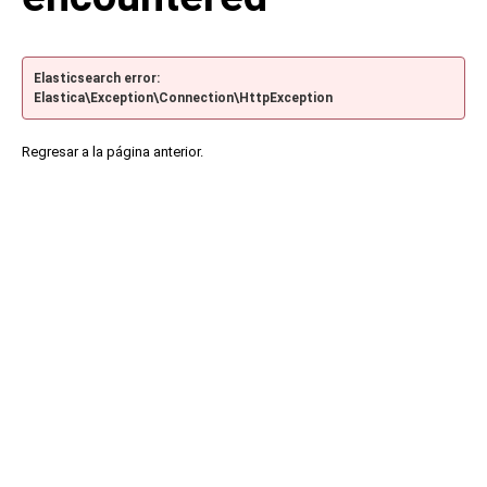
Elasticsearch error:
Elastica\Exception\Connection\HttpException
Regresar a la página anterior.