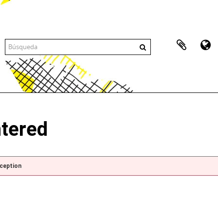
ntered
xception