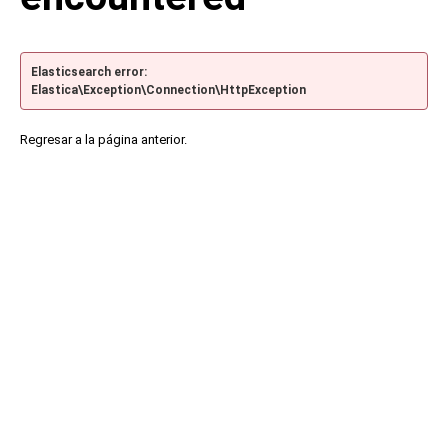
Elasticsearch error:
Elastica\Exception\Connection\HttpException
Regresar a la página anterior.