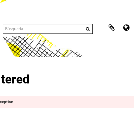
ntered
xception