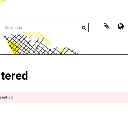
ntered
xception