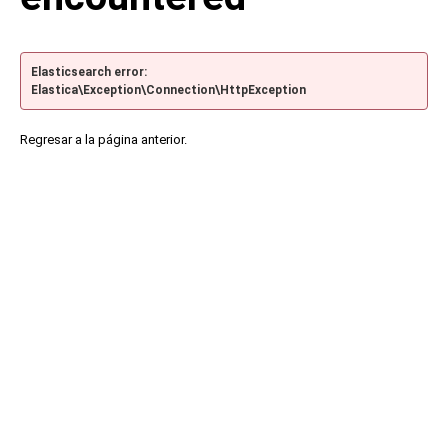
Elasticsearch error:
Elastica\Exception\Connection\HttpException
Regresar a la página anterior.