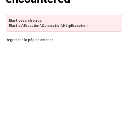
Elasticsearch error:
Elastica\Exception\Connection\HttpException
Regresar a la página anterior.