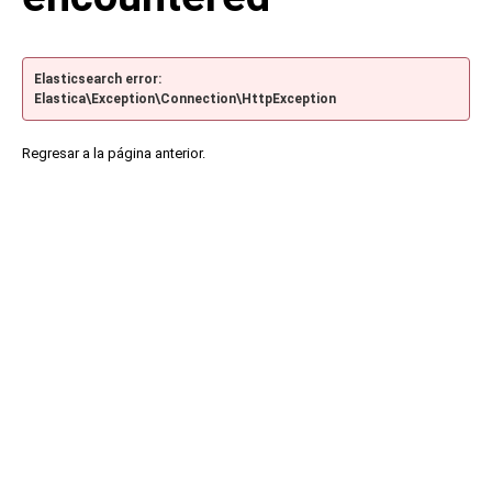
Elasticsearch error:
Elastica\Exception\Connection\HttpException
Regresar a la página anterior.