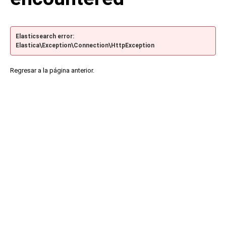
Elasticsearch error:
Elastica\Exception\Connection\HttpException
Regresar a la página anterior.