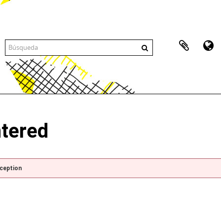
ntered
xception