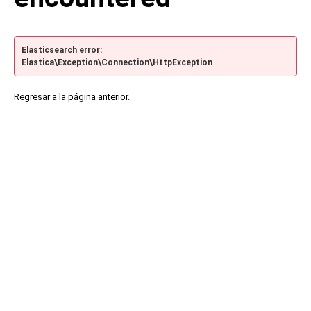
Elasticsearch error:
Elastica\Exception\Connection\HttpException
Regresar a la página anterior.