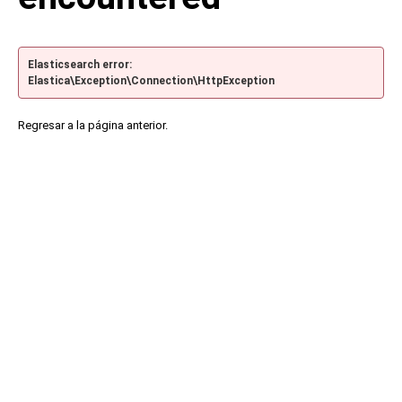
Elasticsearch error:
Elastica\Exception\Connection\HttpException
Regresar a la página anterior.