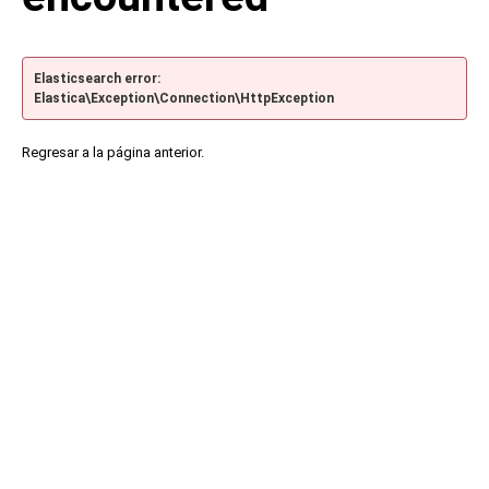
Elasticsearch error:
Elastica\Exception\Connection\HttpException
Regresar a la página anterior.