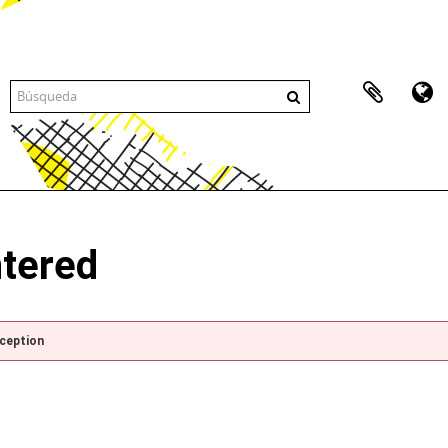
ntered
xception