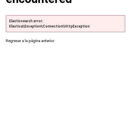
Elasticsearch error:
Elastica\Exception\Connection\HttpException
Regresar a la página anterior.